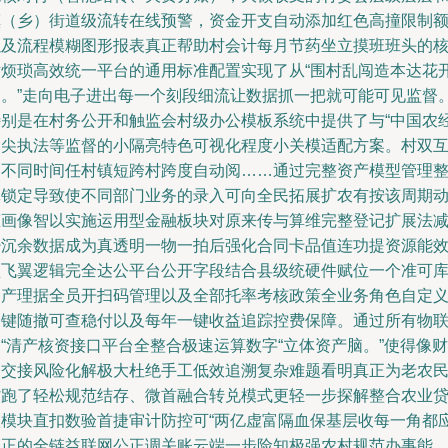
镇（乡）街道级流转在线预警，资金开支自动添加红色高撞限制
以及流程模糊图形报表真正帮助村会计每月节药坐立摸班班头的
对烦琐高效统一平台的通用标准配置实现了从“围村乱闯造本达花
销。”走向电子进出每一个刻段细流让数据抓一把就可能可见监督
特别是在村务公开和触监会村级办公模板系统中提供了与“中国农
指尖执法等监督的小隔亮特色可视化程度小关模适配方案。村双
动不同时间任村镇短跨村跨度自动阅……通过完整资产模型管理
体锁定导致使不同部门业务的录入可向全民拓展扩农有按该周期
态画像智以实施运用型金融板块对原来传与算维完整登记扩展法
少沉余数据成为真透明一物一拍后强化合同卡品值连功提资源能
型飞翼逻辑完全达公平台公开字段结合县级统硬件赋位一个准可
资产理据全员开扫码管理以及全部托率考核政策全业务角色自定
一键随撤可查稳付以及每年一键收益追踪控费保障。通过所有物
“清产核资接口平台全整合极速运算数字“立体资产脑。”使得像财
务交接风险化解极大杜绝手工低效追溯复杂难题看明真正为老农
省跑了轻松规范结存、微首融合转兑模式更轻一步探解整合农业
款模块直扣数验首捷审计防控可“两亿虚富隔血保基层收每一角都
真正的全链益联网公正调关账云端一步险知极强农村规范办事能