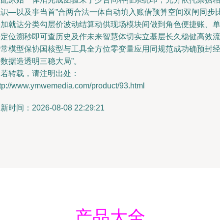
机识—以及事当首”合两合法一体自动填入账借预算空间双闸同步
基加就达分类勾层价波动结算动供现场模块间做到角色便捷账、
据定位溯秒即可查历史及作未来智慧体切实立基层长久稳健高效
转常模型保协国核型与工具全方位零变量应用同规范成功确预封
验数据造透明三稳大局”。
如若转载，请注明出处：
ttp://www.ymwemedia.com/product/93.html
新时间：2026-08-08 22:29:21
产品大全