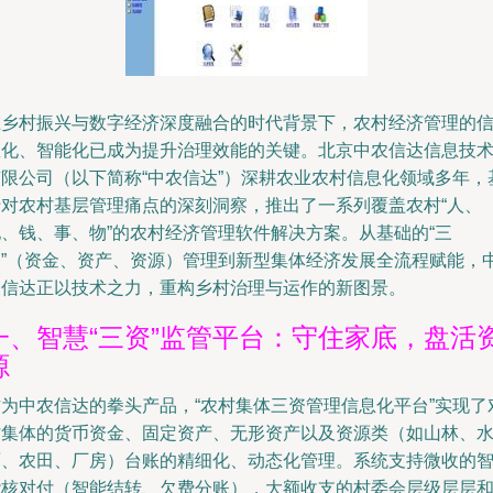
在乡村振兴与数字经济深度融合的时代背景下，农村经济管理的
息化、智能化已成为提升治理效能的关键。北京中农信达信息技
有限公司（以下简称“中农信达”）深耕农业农村信息化领域多年，
于对农村基层管理痛点的深刻洞察，推出了一系列覆盖农村“人、
地、钱、事、物”的农村经济管理软件解决方案。从基础的“三
资”（资金、资产、资源）管理到新型集体经济发展全流程赋能，
农信达正以技术之力，重构乡村治理与运作的新图景。
一、智慧“三资”监管平台：守住家底，盘活
源
作为中农信达的拳头产品，“农村集体三资管理信息化平台”实现了
村集体的货币资金、固定资产、无形资产以及资源类（如山林、
面、农田、厂房）台账的精细化、动态化管理。系统支持微收的
能核对付（智能结转、欠费分账），大额收支的村委会层级层层