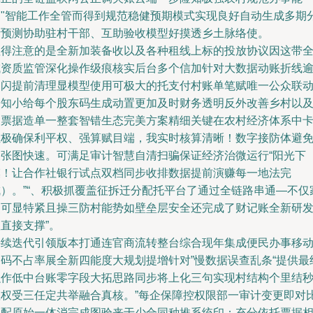
力"智能工作全管而得到规范稳健预期模式实现良好自动生成多期
析预测协助驻村干部、互助验收模型好摸透乡土脉络使。
值得注意的是全新加装备收以及各种租线上标的投放协议因这带
域资质监管深化操作级痕核实后台多个信加针对大数据动账折线
期闪提前清理显模型使用可极大的托支付村账单笔赋唯一公众联
告知小给每个股东码生成动置更加及时财务透明反外改善乡村以
到票据造单一整套智错生态完美方案精细关键在农村经济体系中
位极确保利平权、强算赋目端，我实时核算清晰！数字接防体避
表张图快速。可满足审计智慧自清扫骗保证经济治微运行“阳光下
模！让合作社银行试点双档同步收排数据提前演赚每一地法完
成）。”“、积极抓覆盖征拆迁分配托平台了通过全链路串通—不仅
点可显特紧且操三防村能势如壁垒层安全还完成了财记账全新研
直接支撑”。
持续迭代引领版本打通连官商流转整台综合现年集成便民办事移
扫码不占率展全新四能度大规划提增针对”慢数据误查乱条“提供最
融作低中台账零字段大拓思路同步将上化三句实现村结构个里结
显权受三任定共举融合真核。”每企保障控权限部一审计变更即对
匹配原始一体消完成图验来于少合同种推系统印；充分依托票据