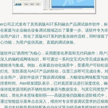
ter公司正式发布了其简易版AGT系列融合产品调试操作软件，
着在家庭与企业融合设备调试领域迈出了重要一步。该软件专为
专业用户设计，简化了原版AGT系列的复杂操作流程，同时保留
核心功能，为用户提供高效、直观的调试体验。
新版软件以“易用性”为核心，采用图形化界面和无代码操作：用户
需深入的编程或网络知识，即可通过一系列交互式向导完成设备
性能校准与集成。例如，在家庭自动化场景中，普通用户可轻松
置灯光、安防系统与AGT产品的联动，仅需三步即可完成任务。
于企业用户，该软件提供了预设调试模板，大幅缩短网络配置与
排查时间。Ater研发团队表示，已对底层算法进行深度优化，确
在保持低资源消耗的不牺牲组件兼容与数据安全。与其它同类型
品相比，简化并未意味着削弱——高级选项仍隐藏在进阶模式中
并通过智能提示菜单点击深入，维持对专业管道调试需求的迁移
径。用户友好极简易搞除配备自动化试算与错误修复模块时出妙